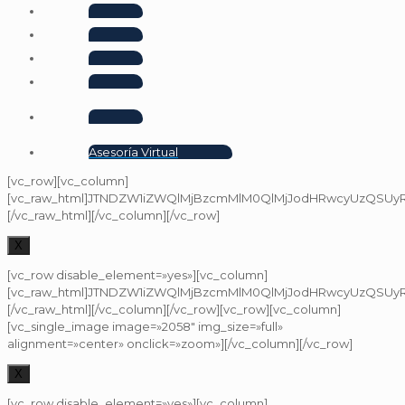
Asesoría Virtual
[vc_row][vc_column]
[vc_raw_html]JTNDZW1iZWQlMjBzcmMlM0QlMjJodHRwcyUzQSUyR
[/vc_raw_html][/vc_column][/vc_row]
X
[vc_row disable_element=»yes»][vc_column]
[vc_raw_html]JTNDZW1iZWQlMjBzcmMlM0QlMjJodHRwcyUzQSUyR
[/vc_raw_html][/vc_column][/vc_row][vc_row][vc_column]
[vc_single_image image=»2058″ img_size=»full»
alignment=»center» onclick=»zoom»][/vc_column][/vc_row]
X
[vc_row disable_element=»yes»][vc_column]