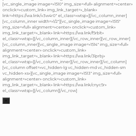
[vc_single_image image=»1510″ img_size=»full» alignment=»center»
onclick=»custom_link» img_link_target=»_blank»
link=»https://wa.link/v3w4r0″ el_class=»wtsp»][/vc_column_inner]
[vc_column_inner width=»1/2″][vc_single_image image=»1515″
img_size=»full» alignment=»center» onclick=»custom_link»
img_link_target=»_blank» link=»https://wa.link/f5rblt»
el_class=»wtsp»][/vc_column_inner][/vc_row_inner][vc_row_inner]
[vc_column_inner][vc_single_image image=»1514″ img_size=»full»
alignment=»center» onclick=»custom_link»
img_link_target=»_blank» link=»https://wa.link/3lprbj»
el_class=»wtsp»][/vc_column_inner][/vc_row_inner][/vc_column]
[vc_column offset=»vc_hidden-lg vc_hidden-md vc_hidden-sm
vc_hidden-xs»][vc_single_image image=»1513″ img_size=»full»
alignment=»center» onclick=»custom_link»
img_link_target=»_blank» link=»https://wa.link/cnyc5r»
el_class=»wtsp»][/vc_column][/vc_row]
×