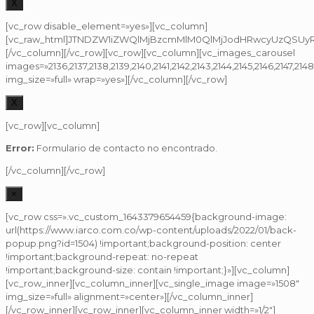
X
[vc_row disable_element=»yes»][vc_column]
[vc_raw_html]JTNDZW1iZWQlMjBzcmMlM0QlMjJodHRwcyUzQSUyRi
[/vc_column][/vc_row][vc_row][vc_column][vc_images_carousel
images=»2136,2137,2138,2139,2140,2141,2142,2143,2144,2145,2146,2147,2148,2
img_size=»full» wrap=»yes»][/vc_column][/vc_row]
X
[vc_row][vc_column]
Error:
Formulario de contacto no encontrado.
[/vc_column][/vc_row]
×
[vc_row css=».vc_custom_1643379654459{background-image:
url(https://www.iarco.com.co/wp-content/uploads/2022/01/back-
popup.png?id=1504) !important;background-position: center
!important;background-repeat: no-repeat
!important;background-size: contain !important;}»][vc_column]
[vc_row_inner][vc_column_inner][vc_single_image image=»1508″
img_size=»full» alignment=»center»][/vc_column_inner]
[/vc_row_inner][vc_row_inner][vc_column_inner width=»1/2″]