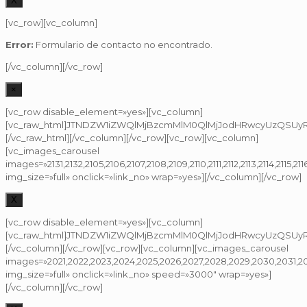
X
[vc_row][vc_column]
Error:
Formulario de contacto no encontrado.
[/vc_column][/vc_row]
×
[vc_row disable_element=»yes»][vc_column]
[vc_raw_html]JTNDZW1iZWQlMjBzcmMlM0QlMjJodHRwcyUzQSUyR
[/vc_raw_html][/vc_column][/vc_row][vc_row][vc_column]
[vc_images_carousel
images=»2131,2132,2105,2106,2107,2108,2109,2110,2111,2112,2113,2114,2115,211
img_size=»full» onclick=»link_no» wrap=»yes»][/vc_column][/vc_row]
X
[vc_row disable_element=»yes»][vc_column]
[vc_raw_html]JTNDZW1iZWQlMjBzcmMlM0QlMjJodHRwcyUzQSUyRi
[/vc_column][/vc_row][vc_row][vc_column][vc_images_carousel
images=»2021,2022,2023,2024,2025,2026,2027,2028,2029,2030,2031,2
img_size=»full» onclick=»link_no» speed=»3000″ wrap=»yes»]
[/vc_column][/vc_row]