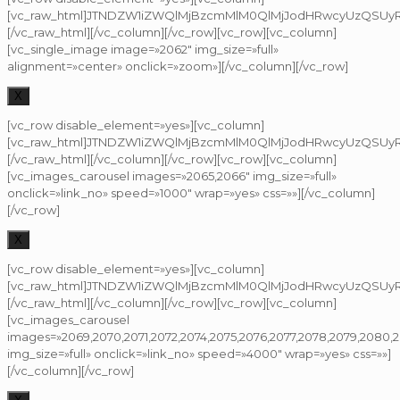
[vc_raw_html]JTNDZW1iZWQlMjBzcmMlM0QlMjJodHRwcyUzQSUyR
[/vc_raw_html][/vc_column][/vc_row][vc_row][vc_column]
[vc_single_image image=»2062″ img_size=»full»
alignment=»center» onclick=»zoom»][/vc_column][/vc_row]
X
[vc_row disable_element=»yes»][vc_column]
[vc_raw_html]JTNDZW1iZWQlMjBzcmMlM0QlMjJodHRwcyUzQSUyR
[/vc_raw_html][/vc_column][/vc_row][vc_row][vc_column]
[vc_images_carousel images=»2065,2066″ img_size=»full»
onclick=»link_no» speed=»1000″ wrap=»yes» css=»»][/vc_column]
[/vc_row]
X
[vc_row disable_element=»yes»][vc_column]
[vc_raw_html]JTNDZW1iZWQlMjBzcmMlM0QlMjJodHRwcyUzQSUy
[/vc_raw_html][/vc_column][/vc_row][vc_row][vc_column]
[vc_images_carousel
images=»2069,2070,2071,2072,2074,2075,2076,2077,2078,2079,2080,
img_size=»full» onclick=»link_no» speed=»4000″ wrap=»yes» css=»»]
[/vc_column][/vc_row]