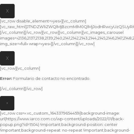
X
[vc_row disable_element=»yes»][vc_column]
[vc_raw_html]JTNDZW1iZWQlMjBzcmMlM0QlMjJodHRwcyUzQSUyRiU
[/vc_column][/vc_row][vc_row][vc_column][vc_images_carousel
images=»2136,2137,2138,2139,2140,2141,2142,2143,2144,2145,2146,2147,2148,21
img_size=»full» wrap=»yes»][/vc_column][/vc_row]
X
[vc_row][vc_column]
Error:
Formulario de contacto no encontrado.
[/vc_column][/vc_row]
×
[vc_row css=».vc_custom_1643379654459{background-image:
url(https://www.iarco.com.co/wp-content/uploads/2022/01/back-
popup.png?id=1504) !important;background-position: center
!important;background-repeat: no-repeat !important;background-