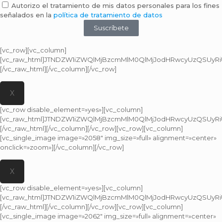
Autorizo el tratamiento de mis datos personales para los fines
señalados en la
política de tratamiento de datos
Suscríbete
[vc_row][vc_column]
[vc_raw_html]JTNDZW1iZWQlMjBzcmMlM0QlMjJodHRwcyUzQSUyRi
[/vc_raw_html][/vc_column][/vc_row]
X
[vc_row disable_element=»yes»][vc_column]
[vc_raw_html]JTNDZW1iZWQlMjBzcmMlM0QlMjJodHRwcyUzQSUyRi
[/vc_raw_html][/vc_column][/vc_row][vc_row][vc_column]
[vc_single_image image=»2058″ img_size=»full» alignment=»center»
onclick=»zoom»][/vc_column][/vc_row]
X
[vc_row disable_element=»yes»][vc_column]
[vc_raw_html]JTNDZW1iZWQlMjBzcmMlM0QlMjJodHRwcyUzQSUyRi
[/vc_raw_html][/vc_column][/vc_row][vc_row][vc_column]
[vc_single_image image=»2062″ img_size=»full» alignment=»center»