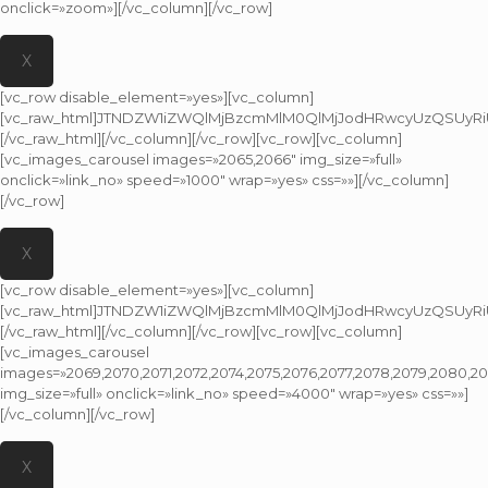
onclick=»zoom»][/vc_column][/vc_row]
X
[vc_row disable_element=»yes»][vc_column]
[vc_raw_html]JTNDZW1iZWQlMjBzcmMlM0QlMjJodHRwcyUzQSUyRi
[/vc_raw_html][/vc_column][/vc_row][vc_row][vc_column]
[vc_images_carousel images=»2065,2066″ img_size=»full»
onclick=»link_no» speed=»1000″ wrap=»yes» css=»»][/vc_column]
[/vc_row]
X
[vc_row disable_element=»yes»][vc_column]
[vc_raw_html]JTNDZW1iZWQlMjBzcmMlM0QlMjJodHRwcyUzQSUyR
[/vc_raw_html][/vc_column][/vc_row][vc_row][vc_column]
[vc_images_carousel
images=»2069,2070,2071,2072,2074,2075,2076,2077,2078,2079,2080,2
img_size=»full» onclick=»link_no» speed=»4000″ wrap=»yes» css=»»]
[/vc_column][/vc_row]
X