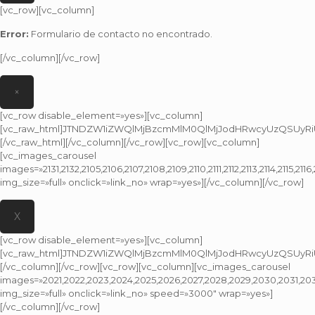
[vc_row][vc_column]
Error:
Formulario de contacto no encontrado.
[/vc_column][/vc_row]
×
[vc_row disable_element=»yes»][vc_column]
[vc_raw_html]JTNDZW1iZWQlMjBzcmMlM0QlMjJodHRwcyUzQSUyRi
[/vc_raw_html][/vc_column][/vc_row][vc_row][vc_column]
[vc_images_carousel
images=»2131,2132,2105,2106,2107,2108,2109,2110,2111,2112,2113,2114,2115,2116,
img_size=»full» onclick=»link_no» wrap=»yes»][/vc_column][/vc_row]
X
[vc_row disable_element=»yes»][vc_column]
[vc_raw_html]JTNDZW1iZWQlMjBzcmMlM0QlMjJodHRwcyUzQSUyRiU
[/vc_column][/vc_row][vc_row][vc_column][vc_images_carousel
images=»2021,2022,2023,2024,2025,2026,2027,2028,2029,2030,2031,20
img_size=»full» onclick=»link_no» speed=»3000″ wrap=»yes»]
[/vc_column][/vc_row]