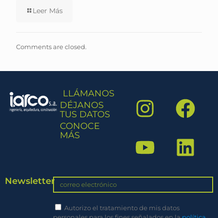
Leer Más
Comments are closed.
LLÁMANOS
DÉJANOS
TUS DATOS
CONOCE
MÁS
Newsletter
Autorizo el tratamiento de mis datos
personales para los fines señalados en la
política