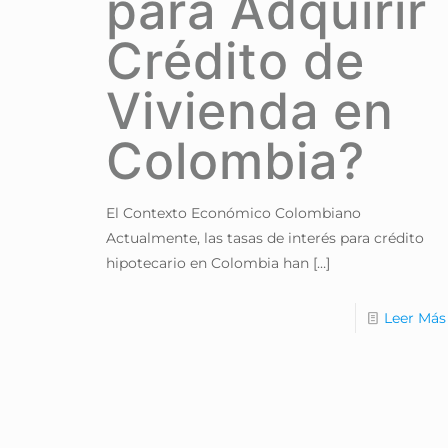
para Adquirir
Crédito de
Vivienda en
Colombia?
El Contexto Económico Colombiano
Actualmente, las tasas de interés para crédito
hipotecario en Colombia han
[…]
Leer Más